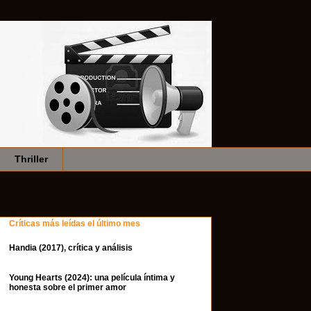
Thriller
Críticas más leídas el último mes
Handia (2017), crítica y análisis
Young Hearts (2024): una película íntima y
honesta sobre el primer amor