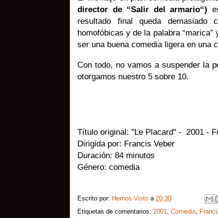
director de “Salir del armario“)
es
resultado final queda demasiado 
homofóbicas y de la palabra “marica” 
ser una buena comedia ligera en una 
Con todo, no vamos a suspender la pe
otorgamos nuestro 5 sobre 10.
Título original: "Le Placard" - 2001 - F
Dirigida por: Francis Veber
Duración: 84 minutos
Género: comedia
Escrito por:
Hemos Visto
a
20:30
Etiquetas de comentarios:
2001
,
Comedia
,
Franci